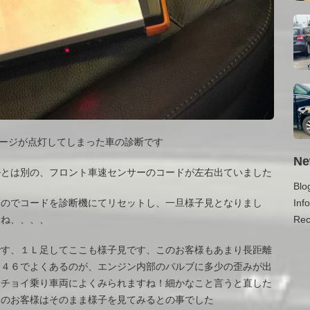
セージが点灯してしまった車の診断です
Ne
ルとは別の、フロント車速センサーのコードが左右出ていました
Blo
Inf
なのでコードを診断機にてリセットし、一旦様子見となりまし
Rec
すね、、、、
です、１Ｌ足してここも様子見です、このお客様もあまり長距離
Ｅ４６でよくあるのが、エンジン内部のバルブに多少の歪みが出
、チョイ乗り車両によくみられますね！細かなこと言うと直した
このお客様はそのまま様子を見てみるとの事でした