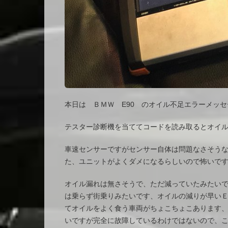
本日は ＢＭＷ E90 のオイル不足エラーメッ
テスター診断機を当ててコードを読み取るとオイ
車速センサーですがセンサー自体は問題なさそう
た、ユニットがよくダメになるらしいので怖いで
オイル漏れは無さそうで、ただ減っていたみたい
は乗らず街乗りみたいです、オイルの減りが早い
てオイルをよく食う車両がちょこちょこあります
いですが完全に故障しているわけではないので、